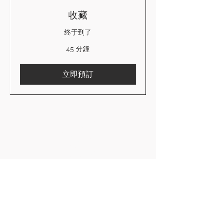
收藏
终于到了
45 分鐘
立即預訂
SLB 位置:
阿布尼厅
奇德尔
大曼彻斯特
SK8 2PD
电子邮件：
hello@sorayalouisebridal.com