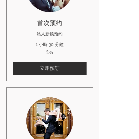
首次预约
私人新娘预约
1 小時 30 分鐘
35
£35
英
镑
立即預訂